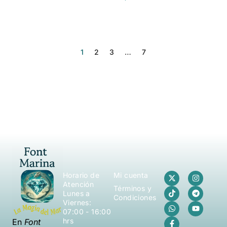
1
2
3
…
7
Horario de
Mi cuenta
Atención
Términos y
Lunes a
Condiciones
Viernes:
07:00 - 16:00
hrs
En
Font