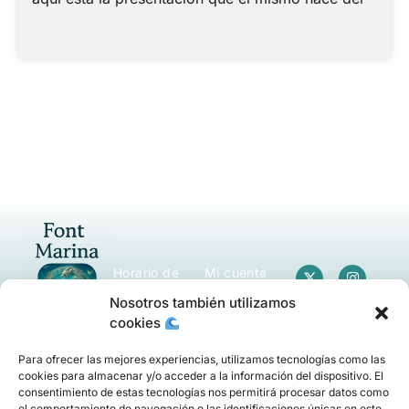
Horario de
Mi cuenta
Atención
Términos y
Nosotros también utilizamos
Lunes a
Condiciones
Viernes:
cookies
07:00 - 16:00
hrs
En
Font
Para ofrecer las mejores experiencias, utilizamos tecnologías como las
Sábados
Marina
cookies para almacenar y/o acceder a la información del dispositivo. El
Política de
07:00 - 14:00
consentimiento de estas tecnologías nos permitirá procesar datos como
embotellamos
Privacidad
hrs
el comportamiento de navegación o las identificaciones únicas en este