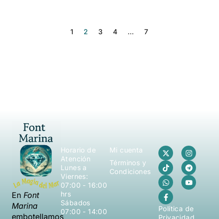
1
2
3
4
…
7
Horario de
Mi cuenta
Atención
Términos y
Lunes a
Condiciones
Viernes:
07:00 - 16:00
hrs
En
Font
Sábados
Marina
Política de
07:00 - 14:00
embotellamos
Privacidad