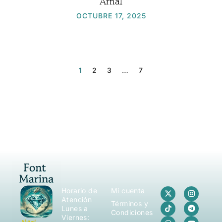
Arnal
OCTUBRE 17, 2025
1
2
3
…
7
Horario de
Mi cuenta
Atención
Términos y
Lunes a
Condiciones
Viernes: