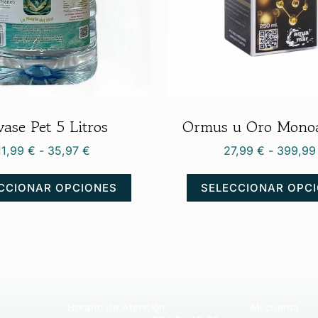
ase Pet 5 Litros
Ormus u Oro Mono
11,99
€
-
35,97
€
27,99
€
-
399,9
CCIONAR OPCIONES
SELECCIONAR OPC
Horario de Atención
Mi cuenta