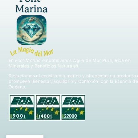
En
Font Marina
embotellamos Agua de Mar Pura, Rica en
Minerales y Beneficios Naturales.
Respetamos el ecosistema marino y ofrecemos un producto
promueve Bienestar, Equilibrio y Conexión con la Esencia de
Océano.