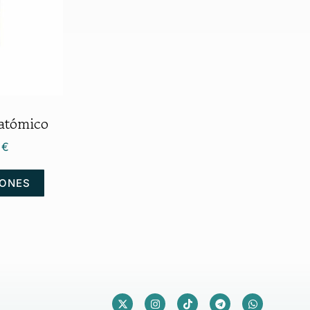
atómico
9
€
IONES